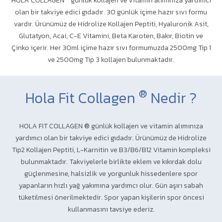
HOLA COLLAGEN
günlük kollajen ve vitamin alımınıza yardımcı
olan bir takviye edici gıdadır. 30 günlük içime hazır sıvı formu
vardır. Ürünümüz de Hidrolize Kollajen Peptiti, Hyaluronik Asit,
Glutatyon, Acai, C-E Vitamini, Beta Karoten, Bakır, Biotin ve
Çinko içerir. Her 30ml içime hazır sıvı formumuzda 2500mg Tip 1
ve 2500mg Tip 3 kollajen bulunmaktadır.
®
Hola Fit Collagen
Nedir ?
HOLA FIT COLLAGEN ® günlük kollajen ve vitamin alımınıza
yardımcı olan bir takviye edici gıdadır. Ürünümüz de Hidrolize
Tip2 Kollajen Peptiti, L-Karnitin ve B3/B6/B12 Vitamin kompleksi
bulunmaktadır. Takviyelerle birlikte eklem ve kıkırdak dolu
güçlenmesine, halsizlik ve yorgunluk hissedenlere spor
yapanların hızlı yağ yakımına yardımcı olur. Gün aşırı sabah
tüketilmesi önerilmektedir. Spor yapan kişilerin spor öncesi
kullanmasını tavsiye ederiz.