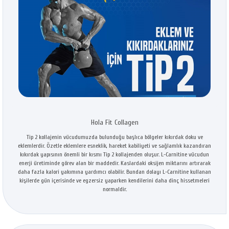
Hola Fit Collagen
Tip 2 kollajenin vücudumuzda bulunduğu başlıca bölgeler kıkırdak doku ve
eklemlerdir. Özetle eklemlere esneklik, hareket kabiliyeti ve sağlamlık kazandıran
kıkırdak yapısının önemli bir kısmı Tip 2 kollajenden oluşur. L-Carnitine vücudun
enerji üretiminde görev alan bir maddedir. Kaslardaki oksijen miktarını artırarak
daha fazla kalori yakımına yardımcı olabilir. Bundan dolayı L-Carnitine kullanan
kişilerde gün içerisinde ve egzersiz yaparken kendilerini daha dinç hissetmeleri
normaldir.